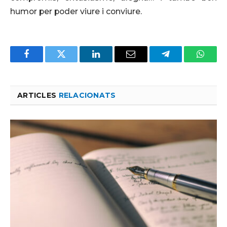
humor per poder viure i conviure.
Facebook
Twitter
LinkedIn
Email
Telegram
Whats
ARTICLES
RELACIONATS