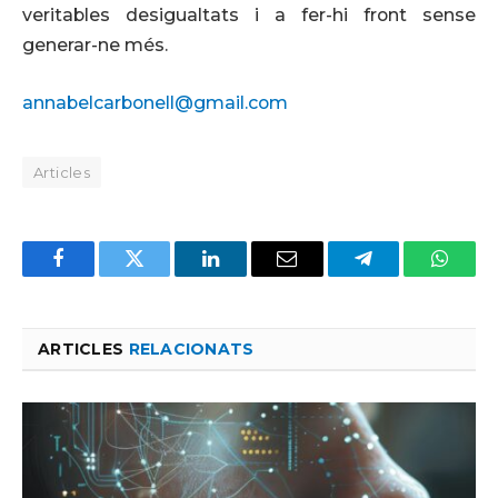
veritables desigualtats i a fer-hi front sense
generar-ne més.
annabelcarbonell@gmail.com
Articles
Facebook
Twitter
LinkedIn
Email
Telegram
Whats
ARTICLES
RELACIONATS