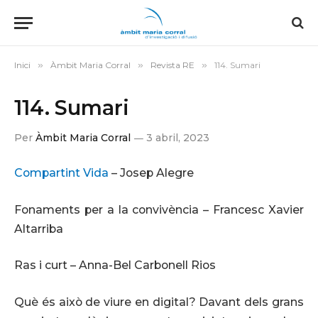
Inici
»
Àmbit Maria Corral
»
Revista RE
»
114. Sumari
114. Sumari
Per
Àmbit Maria Corral
3 abril, 2023
Compartint Vida
– Josep Alegre
Fonaments per a la convivència – Francesc Xavier
Altarriba
Ras i curt – Anna-Bel Carbonell Rios
Què és això de viure en digital? Davant dels grans