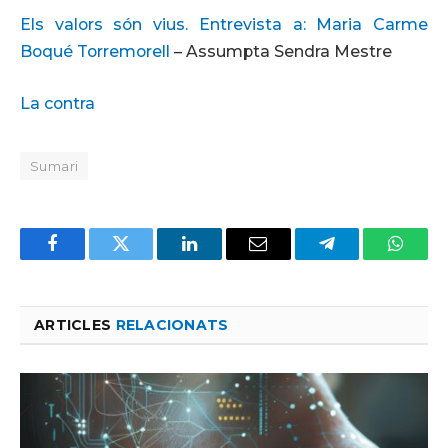
Els valors són vius. Entrevista a: Maria Carme
Boqué Torremorell
– Assumpta Sendra Mestre
La contra
Sumari
Facebook
Twitter
LinkedIn
Email
Telegram
Whats
ARTICLES
RELACIONATS